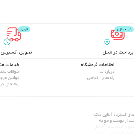
پرداخت در محل
تحویل اکسپرس
اطلاعات فروشگاه
خدمات مش
درباره ما
سوالات متد
راه های ارتباطی
قوانین مرج
راهنمای خر
روع ما، نه در فضای گسترده آنلاین بلکه
ت از پوست و مو به
م از خدمات ما (شامل
ارشناسان مایا) بهره