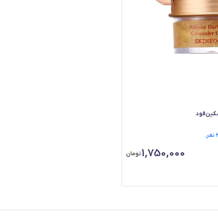
کین‌فود
1,750,000
تومان