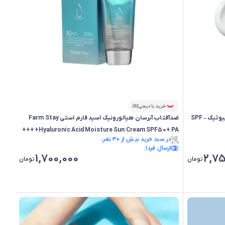
خرید با دیجی‌کالا
ضدآفتاب بیوتی آف جوسان با عصاره برنج و پروبیوتیک – SPF
ضدآفتاب آبرسان هیالورونیک اسید فارم استی Farm Stay
Hyaluronic Acid Moisture Sun Cream SPF50+ PA++++
فقط ۲ عدد در انبار موجود است.
ارسال فردا
در سبد خرید بیش از ۳۰ نفر.
1,700,000
2,75
فقط ۲ عدد در انبار موجود است.
تومان
تومان