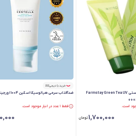
خرید با دیجی‌کالا
ضدآفتاب چای سبز فارم استی Farmstay Green Tea UV
ضدآفتاب سرمی هیالوسیکا اسکین 1004 اورجینال
فقط ۱ عدد در انبار موجود است.
فقط ۱ عدد در انبار موجود است.
0,000
1,700,000
تومان