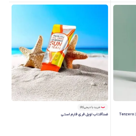
خرید با دیجی‌کالا
ضد آفتاب تسکین‌ دهنده ملایم هارتلیف تنزیرو | Tenzero
ضدآفتاب اویل فری فارم استی