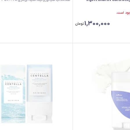
ضدآفتاب حلزون جیگات (Jigott Snail UV Sun Block
ضدآفتاب هیالورونیک اسید ایزنتری SPF 50+، PA++++
1,300,000
تومان