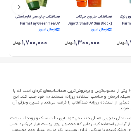
ورونیک
ضدآفتاب حلزون جیگات
ضدآفتاب چای سبز فارم استی
ضدآفت
تی Farm Stay
(Jigott Snail UV Sun Block
Farmstay Green Tea UV
ارسال امروز
ارسال امروز
ارس
 PA++++
Sunscreen SPF50+ PA+++
SPF50+ PA+++)
Hyalu
1,700,000
1,300,000
1
تومان
تومان
تومان
هیالوسیکا اسکین 1004 اورجینال با نام کامل SKIN1004 Madagascar Centella Hyalu‑Cica Water‑Fit Sun Serum SPF50+ PA++++ یکی از محبوب‌ترین و پرفروش‌ترین ضدآفتاب‌های کره‌ای است که با
 سبک، آبرسان و مناسب استفاده روزانه هستند به خود جلب کند. این
پذیر از استفاده روزانه ضدآفتاب را فراهم می‌کند و همین ویژگی آن
 شوند.
سبندگی یا چربی اضافی جذب می‌شود. این بافت سبک و زودجذب باعث
عنوان پایه قبل از آرایش استفاده کرد. زمانی که محصول روی پوست قرار می‌گیرد، حس
ب‌های خشک‌کننده یا سنگین فراری هستند یک مزیت بسیار مهم محسوب