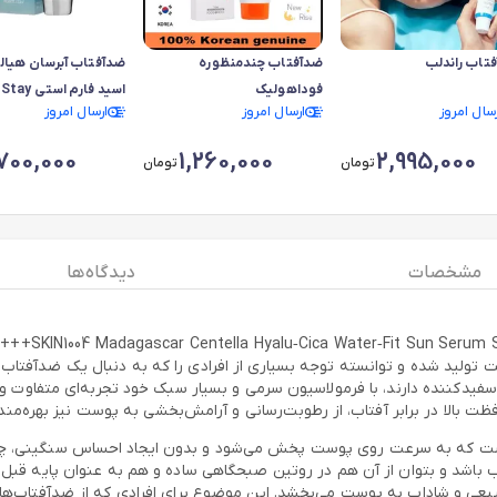
تاب راندلب
ضدآفتاب چندمنظوره
ضدآفتاب آبرسان هیال
فوداهولیک
اسید فارم اس
رسال امروز
ارسال امروز
ارسال امروز
ronic Acid Moisture
Sun Cream SPF50+
,700,000
1,260,000
2,995,000
تومان
تومان
PA++++
مشخصات
دیدگاه ها
ضدآفتاب سرمی 
 تولید شده و توانسته توجه بسیاری از افرادی را که به دنبال یک ضدآفتاب
یدکننده دارند، با فرمولاسیون سرمی و بسیار سبک خود تجربه‌ای متفاوت و دل
افظت بالا در برابر آفتاب، از رطوبت‌رسانی و آرامش‌بخشی به پوست نیز بهره‌مند
 است که به سرعت روی پوست پخش می‌شود و بدون ایجاد احساس سنگینی، چ
رای استفاده روزانه کاملاً مناسب باشد و بتوان از آن هم در روتین صبحگاهی ساده و هم به 
ی طبیعی و شاداب به پوست می‌بخشد. این موضوع برای افرادی که از ضدآفتا