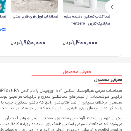
ضد آفتاب تسکین‌ دهنده ملایم
ضدآفتاب اویل فری فارم استی
ضدآف
هارتلیف تنزیرو | Tenzero
ا
Heartleaf Mild Soothing
Sun Cream
1,950,000
1,400,000
تومان
تومان
معرفی محصول
معرفی محصول
ترکیبی هوشمندانه از فیلترهای محافظتی مدرن و ترکیبات مراقبتی پوست
محصول برخلاف بسیاری از ضدآفتاب‌های رایج که بافتی سنگین، چرب یا سف
را به گزینه‌ای ایده‌آل برای افرادی تبدیل کرده که می‌خواهند در کنار مح
یکی از مهم‌ترین نقاط قوت این محصول، ساختار سرمی و واتر فیت آن
می‌شود که ضدآفتاب سرمی اسکین 1004 ب
طراوت، لطافت و آبرسانی دلپذیری ایجاد می‌کند و در عین حال جلوه‌ا