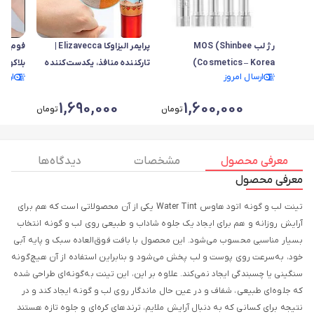
رژ لب MOS (Shinbee
پرایمر الیزاوکا Elizavecca |
فوم شس
Cosmetics – Korea)
تارکننده منافذ، یکدست‌کننده
ارسال امروز
ارسا
آرایش و پایه میکاپ ماندگار
a Whip
1,690,000
1,600,000
تومان
تومان
معرفی محصول
مشخصات
دیدگاه ها
معرفی محصول
تینت لب و گونه اتود هاوس Water Tint یکی از آن محصولاتی است که هم برای
آرایش روزانه و هم برای ایجاد یک جلوه شاداب و طبیعی روی لب و گونه انتخاب
بسیار مناسبی محسوب می‌شود. این محصول با بافت فوق‌العاده سبک و پایه آبی
خود، به‌سرعت روی پوست و لب پخش می‌شود و بنابراین استفاده از آن هیچ‌گونه
سنگینی یا چسبندگی ایجاد نمی‌کند. علاوه بر این، این تینت به‌گونه‌ای طراحی شده
که جلوه‌ای طبیعی، شفاف و در عین حال ماندگار روی لب و گونه ایجاد کند و در
نتیجه برای کسانی که به دنبال آرایش ملایم، ترندهای کره‌ای و جلوه تازه هستند