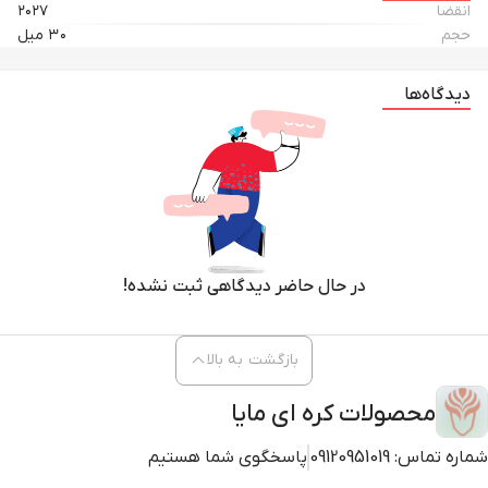
انقضا
۲۰۲۷
سایر قسمت‌ها علائم خستگی و افزایش سن را نشان می‌دهد. به همین دلیل
حجم
۳۰ میل
انتخاب یک محصول تخصصی و باکیفیت برای این ناحیه اهمیت زیادی دارد. دور
چشم جنسینگ و رتینول بیوتی آف جوسئون با در نظر گرفتن همین نیاز طراحی
شده و در نتیجه می‌تواند به بهبود ظاهر پوست اطراف چشم کمک کند. علاوه بر
دیدگاه‌ها
این، استفاده منظم از چنین محصولی به مرور باعث می‌شود پوست این ناحیه
نرم‌تر، صاف‌تر و شاداب‌تر به نظر برسد.
وجود جنسینگ در این محصول یکی از نقاط قوت مهم آن محسوب می‌شود.
جنسینگ به عنوان یکی از ترکیبات محبوب در مراقبت از پوست کره‌ای شناخته
می‌شود و به دلیل خواص انرژی‌بخش و کمک به بهبود ظاهر پوست بسیار مورد
توجه است. بنابراین حضور این ماده در فرمولاسیون دور چشم می‌تواند به
در حال حاضر دیدگاهی ثبت نشده!
شاداب‌تر دیده شدن ناحیه اطراف چشم کمک کند. علاوه بر این، جنسینگ به
پوست کمک می‌کند ظاهر خسته و کدر کمتری داشته باشد و در نتیجه چشم‌ها
سرحال‌تر و جوان‌تر به نظر برسند.
بازگشت به بالا
از طرف دیگر، رتینول یکی از ترکیبات شناخته‌شده در محصولات ضدچروک و
جوانساز پوست است. این ماده معمولاً برای کمک به کاهش ظاهر خطوط ریز و
محصولات کره ای مایا
بهبود بافت پوست مورد استفاده قرار می‌گیرد. بنابراین وجود رتینول در دور چشم
شماره تماس:
09120951019
پاسخگوی شما هستیم
بیوتی آف جوسئون باعث می‌شود این محصول گزینه‌ای مناسب برای افرادی باشد
که می‌خواهند به‌مرور ظاهر چروک‌های سطحی اطراف چشم را کمتر کنند. علاوه بر