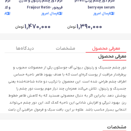
سرم دور چشم پرتی prreti
کرم دور چشم رتینول و کلاژن
کرم دور
berry eye serum
فریجور Fraijour Retin-
و گلوتا
ارسال امروز
ارسال امروز
ارسا
Collagen 3D Core Eye
Cream
1,470,000
1,390,000
تومان
تومان
معرفی محصول
مشخصات
دیدگاه ها
معرفی محصول
دور چشم جنسینگ و رتینول بیوتی آف جوسئون یکی از محصولات محبوب و
پرطرفدار مراقبت از پوست کره‌ای است که با هدف بهبود ظاهر ناحیه حساس
اطراف چشم طراحی شده است. این محصول با ترکیب دو ماده شناخته‌شده یعنی
جنسینگ و رتینول، تلاش می‌کند همزمان چند نیاز مهم پوست دور چشم را
پوشش دهد. بنابراین اگر به دنبال محصولی هستید که به کاهش ظاهر خطوط
ریز، بهبود تیرگی و افزایش شادابی این ناحیه کمک کند، این دور چشم می‌تواند
انتخابی بسیار مناسب باشد. علاوه بر این، بافت سبک و فرمول مراقبتی آن باعث
می‌شود استفاده از محصول در روتین روزانه و شبانه به‌راحتی امکان‌پذیر باشد.
مشخصات
ناحیه دور چشم یکی از حساس‌ترین بخش‌های صورت است و معمولاً زودتر از