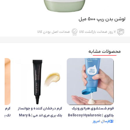
لوشن بدن ریپ 500 میل
۷ روز ضمانت بازگشت کالا
ضمانت اصل بودن کالا
محصولات مشابه
فوم شستشوی هیالورونیک
کرم درخشان کننده و جوانساز
کرم آبر
بلاکوی | Bellocoy Hyaluronic
بلک بری مری اند می | Mary &
لک یوجا
ارسال امروز
May Blackberry Complex
Foam Aqua Whip
Cream
Cream